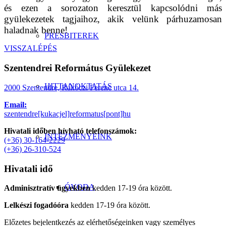
és ezen a sorozaton keresztül kapcsolódni más
gyülekezetek tagjaihoz, akik velünk párhuzamosan
haladnak benne!
PRESBITEREK
VISSZALÉPÉS
Szentendrei Református Gyülekezet
HITTANOKTATÁS
2000 Szentendre, Rákóczi Ferenc utca 14.
Email:
szentendre[kukacjel]reformatus[pont]hu
Hivatali időben hívható telefonszámok:
INTÉZMÉNYEINK
(+36) 30-164-2229
(+36) 26-310-524
Hivatali idő
ÓVODA
Adminisztratív ügyekben
kedden 17-19 óra között.
Lelkészi fogadóóra
kedden 17-19 óra között.
Előzetes bejelentkezés az elérhetőségeinken vagy személyes