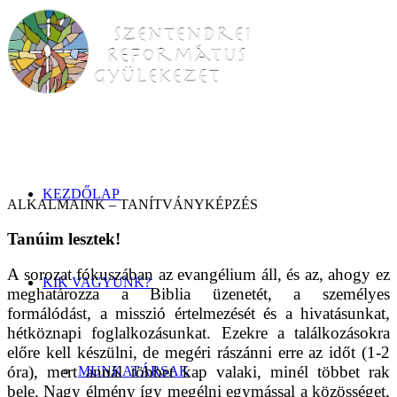
KEZDŐLAP
ALKALMAINK – TANÍTVÁNYKÉPZÉS
Tanúim lesztek!
A sorozat fókuszában az evangélium áll, és az, ahogy ez
KIK VAGYUNK?
meghatározza a Biblia üzenetét, a személyes
formálódást, a misszió értelmezését és a hivatásunkat,
hétköznapi foglalkozásunkat. Ezekre a találkozásokra
előre kell készülni, de megéri rászánni erre az időt (1-2
óra), mert annál többet kap valaki, minél többet rak
MUNKATÁRSAK
bele. Nagy élmény így megélni egymással a közösséget,