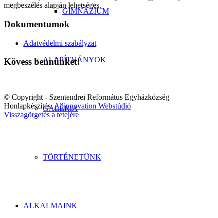
megbeszélés alapján lehetséges.
GIMNÁZIUM
Dokumentumok
Adatvédelmi szabályzat
ALAPÍTVÁNYOK
Kövess bennünket!
© Copyright - Szentendrei Református Egyházközség |
Honlapkészítés:
Allinnovation Webstúdió
GALÉRIA
Visszagörgetés a tetejére
TÖRTÉNETÜNK
ALKALMAINK