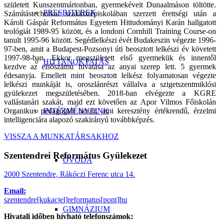
született Kunszentmártonban, gyermekéveit Dunaalmáson töltötte.
PRESBITEREK
Számítástechnikai szakközépiskolában szerzett érettségi után a
Károli Gáspár Református Egyetem Hittudományi Karán hallgatott
teológiát 1989-95 között, és a londoni Cornhill Training Course-on
tanult 1995-96 között. Segédlelkészi évét Budakeszin végezte 1996-
97-ben, amit a Budapest-Pozsonyi úti beosztott lelkészi év követett
1997-98-ban. Ekkor megszületett első gyermekük és innentől
HITTANOKTATÁS
kezdve az elsőszámú hivatása az anyai szerep lett. 5 gyermek
édesanyja. Emellett mint beosztott lelkész folyamatosan végezte
lelkészi munkáját is, oroszlánrészt vállalva a szigetszentmiklósi
gyülekezet megszületésében. 2018-ban elvégezte a KGRE
vallástanári szakát, majd ezt követően az Apor Vilmos Főiskolán
Organikus pedagógiát tanult, ami keresztény értékrendű, érzelmi
INTÉZMÉNYEINK
intelligenciára alapozó szakirányú továbbképzés.
VISSZA A MUNKATÁRSAKHOZ
Szentendrei Református Gyülekezet
ÓVODA
2000 Szentendre, Rákóczi Ferenc utca 14.
Email:
szentendre[kukacjel]reformatus[pont]hu
GIMNÁZIUM
Hivatali időben hívható telefonszámok: