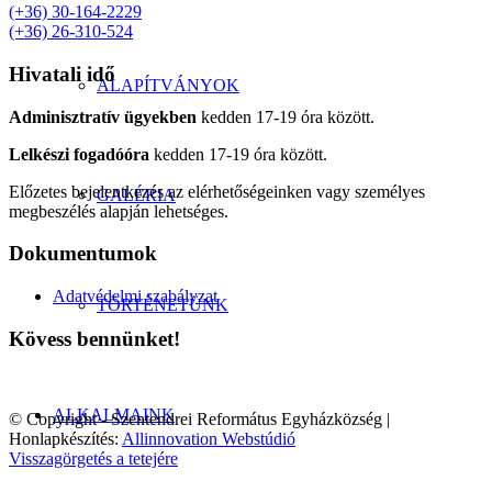
(+36) 30-164-2229
(+36) 26-310-524
Hivatali idő
ALAPÍTVÁNYOK
Adminisztratív ügyekben
kedden 17-19 óra között.
Lelkészi fogadóóra
kedden 17-19 óra között.
Előzetes bejelentkezés az elérhetőségeinken vagy személyes
GALÉRIA
megbeszélés alapján lehetséges.
Dokumentumok
Adatvédelmi szabályzat
TÖRTÉNETÜNK
Kövess bennünket!
ALKALMAINK
© Copyright - Szentendrei Református Egyházközség |
Honlapkészítés:
Allinnovation Webstúdió
Visszagörgetés a tetejére