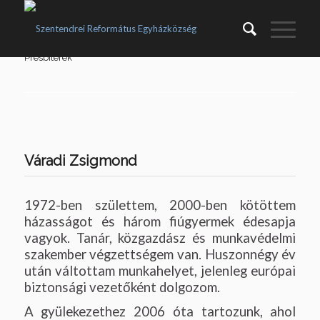
KIK VAGYUNK?
Presbiterek
Váradi Zsigmond
1972-ben születtem, 2000-ben kötöttem
házasságot és három fiúgyermek édesapja
vagyok. Tanár, közgazdász és munkavédelmi
szakember végzettségem van. Huszonnégy év
után váltottam munkahelyet, jelenleg európai
biztonsági vezetőként dolgozom.
A gyülekezethez 2006 óta tartozunk, ahol