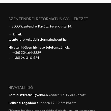
SZENTENDREI REFORMÁTUS GYÜLEKEZET
2000 Szentendre, Rákóczi Ferenc utca 14.
Email:
szentendre[kukacjel]reformatus[pont]hu
Hivatali időben hívható telefonszámok:
(+36) 30-164-2229
(+36) 26-310-524
HIVATALI IDŐ
Adminisztratív ügyekben
kedden 17-19 óra között.
Lelkészi fogadóóra
kedden 17-19 óra között.
Előzetes bejelentkezés az elérhetőségeinken vagy személyes