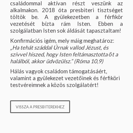
családommal aktívan részt veszünk az
alkalmakon. 2018 óta presbiteri tisztséget
töltök be. A gyülekezetben a férfikör
vezetését bízta rám Isten. Ebben a
szolgálatban Isten sok áldását tapasztaltam!
Konfirmációs igém, mely máig meghatároz:
„Ha tehát száddal Úrnak vallod Jézust, és
szívvel hiszed, hogy Isten feltámasztotta őt a
halálból, akkor üdvözülsz.” (Róma 10,9)
Hálás vagyok családom támogatásáért,
valamint a gyülekezet vezetőinek és férfiköri
testvéreimnek a közös szolgálatért!
VISSZA A PRESBITEREKHEZ