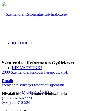
KEZDŐLAP
Szentendrei Református Gyülekezet
KIK VAGYUNK?
2000 Szentendre, Rákóczi Ferenc utca 14.
Email:
szentendre[kukacjel]reformatus[pont]hu
MUNKATÁRSAK
Hivatali időben hívható telefonszámok:
(+36) 30-164-2229
(+36) 26-310-524