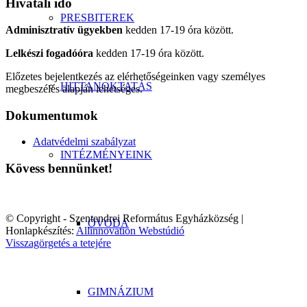
Hivatali idő
PRESBITEREK
Adminisztratív ügyekben
kedden 17-19 óra között.
Lelkészi fogadóóra
kedden 17-19 óra között.
Előzetes bejelentkezés az elérhetőségeinken vagy személyes
HITTANOKTATÁS
megbeszélés alapján lehetséges.
Dokumentumok
Adatvédelmi szabályzat
INTÉZMÉNYEINK
Kövess bennünket!
© Copyright - Szentendrei Református Egyházközség |
ÓVODA
Honlapkészítés:
Allinnovation Webstúdió
Visszagörgetés a tetejére
GIMNÁZIUM