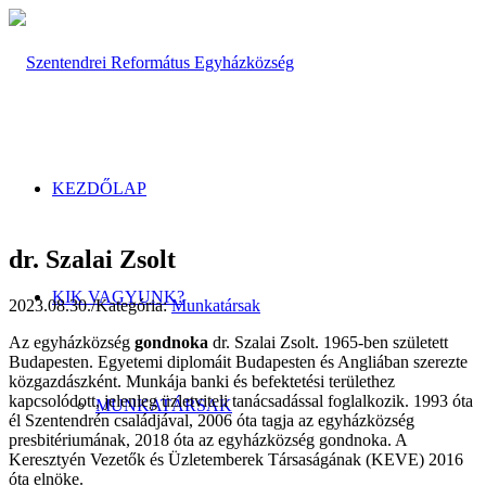
KEZDŐLAP
dr. Szalai Zsolt
KIK VAGYUNK?
2023.08.30.
/
Kategória:
Munkatársak
Az egyházközség
gondnoka
dr. Szalai Zsolt. 1965-ben született
Budapesten. Egyetemi diplomáit Budapesten és Angliában szerezte
közgazdászként. Munkája banki és befektetési területhez
kapcsolódott, jelenleg üzletviteli tanácsadással foglalkozik. 1993 óta
MUNKATÁRSAK
él Szentendrén családjával, 2006 óta tagja az egyházközség
presbitériumának, 2018 óta az egyházközség gondnoka. A
Keresztyén Vezetők és Üzletemberek Társaságának (KEVE) 2016
óta elnöke.