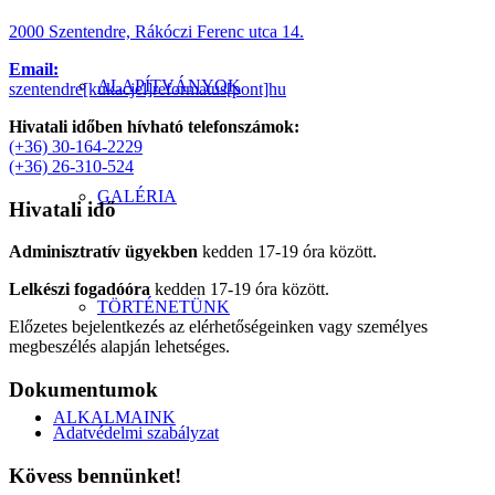
2000 Szentendre, Rákóczi Ferenc utca 14.
Email:
ALAPÍTVÁNYOK
szentendre[kukacjel]reformatus[pont]hu
Hivatali időben hívható telefonszámok:
(+36) 30-164-2229
(+36) 26-310-524
GALÉRIA
Hivatali idő
Adminisztratív ügyekben
kedden 17-19 óra között.
Lelkészi fogadóóra
kedden 17-19 óra között.
TÖRTÉNETÜNK
Előzetes bejelentkezés az elérhetőségeinken vagy személyes
megbeszélés alapján lehetséges.
Dokumentumok
ALKALMAINK
Adatvédelmi szabályzat
Kövess bennünket!