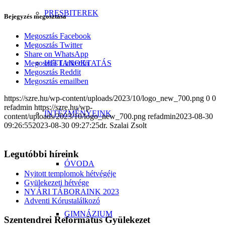
PRESBITEREK
Bejegyzés megosztása
Megosztás Facebook
Megosztás Twitter
Share on WhatsApp
HITTANOKTATÁS
Megosztás LinkedIn
Megosztás Reddit
Megosztás emailben
https://szre.hu/wp-content/uploads/2023/10/logo_new_700.png
0
0
refadmin
https://szre.hu/wp-
INTÉZMÉNYEINK
content/uploads/2023/10/logo_new_700.png
refadmin
2023-08-30
09:26:55
2023-08-30 09:27:25
dr. Szalai Zsolt
Legutóbbi híreink
ÓVODA
Nyitott templomok hétvégéje
Gyülekezeti hétvége
NYÁRI TÁBORAINK 2023
Adventi Kórustalálkozó
GIMNÁZIUM
Szentendrei Református Gyülekezet