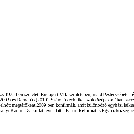
ze
. 1975-ben született Budapest VII. kerületében, majd Pesterzsébeten é
003) és Barnabás (2010). Számítástechnikai szakközépiskolában szerzett
őtt megtérőként 2009-ben konfirmált, amit különböző egyházi laikus s
nyi Karán. Gyakorlati éve alatt a Fasori Református Egyházközségben 