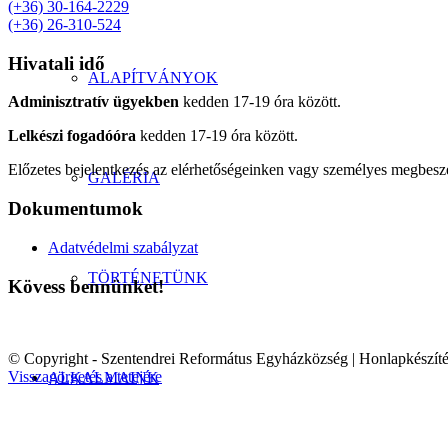
(+36) 30-164-2229
(+36) 26-310-524
Hivatali idő
ALAPÍTVÁNYOK
Adminisztratív ügyekben
kedden 17-19 óra között.
Lelkészi fogadóóra
kedden 17-19 óra között.
Előzetes bejelentkezés az elérhetőségeinken vagy személyes megbeszé
GALÉRIA
Dokumentumok
Adatvédelmi szabályzat
TÖRTÉNETÜNK
Kövess bennünket!
© Copyright - Szentendrei Református Egyházközség | Honlapkészít
Visszagörgetés a tetejére
ALKALMAINK