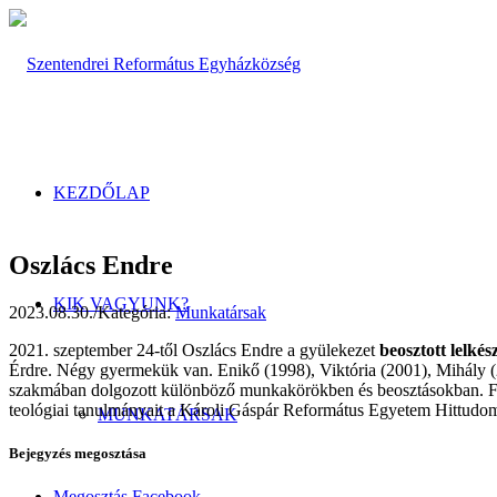
KEZDŐLAP
Oszlács Endre
KIK VAGYUNK?
2023.08.30.
/
Kategória:
Munkatársak
2021. szeptember 24-től Oszlács Endre a gyülekezet
beosztott lelkés
Érdre. Négy gyermekük van. Enikő (1998), Viktória (2001), Mihály (2
szakmában dolgozott különböző munkakörökben és beosztásokban. Feln
teológiai tanulmányait a Károli Gáspár Református Egyetem Hittudomá
MUNKATÁRSAK
Bejegyzés megosztása
Megosztás Facebook