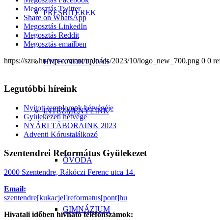
Megosztás Twitter
PRESBITEREK
Share on WhatsApp
Megosztás LinkedIn
Megosztás Reddit
Megosztás emailben
https://szre.hu/wp-content/uploads/2023/10/logo_new_700.png
0
0
re
HITTANOKTATÁS
Legutóbbi híreink
Nyitott templomok hétvégéje
INTÉZMÉNYEINK
Gyülekezeti hétvége
NYÁRI TÁBORAINK 2023
Adventi Kórustalálkozó
Szentendrei Református Gyülekezet
ÓVODA
2000 Szentendre, Rákóczi Ferenc utca 14.
Email:
szentendre[kukacjel]reformatus[pont]hu
GIMNÁZIUM
Hivatali időben hívható telefonszámok: