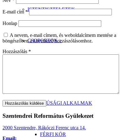
Név
*
ISTENTISZTELETEK
E-mail cím
*
Honlap
A nevem, e-mail címem, és weboldalcímem mentése a
CSOPORTOK >
böngészőben a következő hozzászólásomhoz.
Hozzászólás
*
BIBLIAKÖR
IFJÚSÁGI ALKALMAK
Szentendrei Református Gyülekezet
2000 Szentendre, Rákóczi Ferenc utca 14.
FÉRFI KÖR
Email: