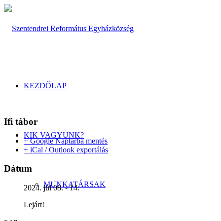
KEZDŐLAP
Ifi tábor
KIK VAGYUNK?
+ Google Naptárba mentés
+ iCal / Outlook exportálás
Dátum
MUNKATÁRSAK
2024. júl 08. - 14.
Lejárt!