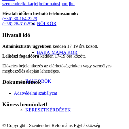
szentendre[kukacjel]reformatus[pont]hu
Hivatali időben hívható telefonszámok:
(+36) 30-164-2229
NŐI KÖR
(+36) 26-310-524
Hivatali idő
Adminisztratív ügyekben
kedden 17-19 óra között.
BABA-MAMA KÖR
Lelkészi fogadóóra
kedden 17-19 óra között.
Előzetes bejelentkezés az elérhetőségeinken vagy személyes
megbeszélés alapján lehetséges.
IMAKÖRÖK
Dokumentumok
Adatvédelmi szabályzat
Kövess bennünket!
KERESZTKÉRDÉSEK
© Copyright - Szentendrei Református Egyházközség |