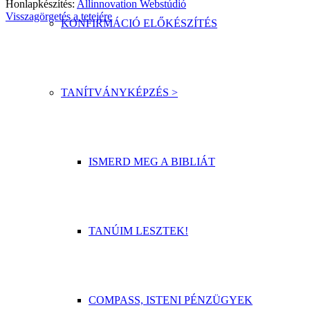
Honlapkészítés:
Allinnovation Webstúdió
Visszagörgetés a tetejére
KONFIRMÁCIÓ ELŐKÉSZÍTÉS
TANÍTVÁNYKÉPZÉS >
ISMERD MEG A BIBLIÁT
TANÚIM LESZTEK!
COMPASS, ISTENI PÉNZÜGYEK