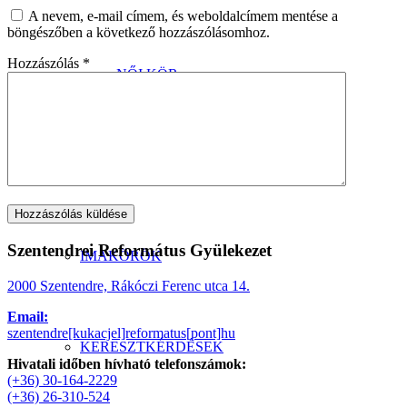
A nevem, e-mail címem, és weboldalcímem mentése a
böngészőben a következő hozzászólásomhoz.
Hozzászólás
*
NŐI KÖR
BABA-MAMA KÖR
Szentendrei Református Gyülekezet
IMAKÖRÖK
2000 Szentendre, Rákóczi Ferenc utca 14.
Email:
szentendre[kukacjel]reformatus[pont]hu
KERESZTKÉRDÉSEK
Hivatali időben hívható telefonszámok:
(+36) 30-164-2229
(+36) 26-310-524