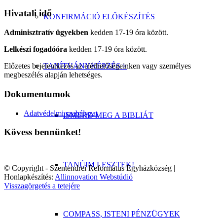
Hivatali idő
KONFIRMÁCIÓ ELŐKÉSZÍTÉS
Adminisztratív ügyekben
kedden 17-19 óra között.
Lelkészi fogadóóra
kedden 17-19 óra között.
TANÍTVÁNYKÉPZÉS >
Előzetes bejelentkezés az elérhetőségeinken vagy személyes
megbeszélés alapján lehetséges.
Dokumentumok
Adatvédelmi szabályzat
ISMERD MEG A BIBLIÁT
Kövess bennünket!
TANÚIM LESZTEK!
© Copyright - Szentendrei Református Egyházközség |
Honlapkészítés:
Allinnovation Webstúdió
Visszagörgetés a tetejére
COMPASS, ISTENI PÉNZÜGYEK