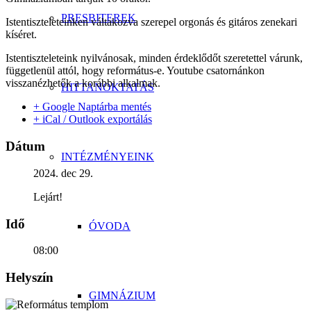
PRESBITEREK
Istentiszteleteinken váltakozva szerepel orgonás és gitáros zenekari
kíséret.
Istentiszteleteink nyilvánosak, minden érdeklődőt szeretettel várunk,
függetlenül attól, hogy református-e. Youtube csatornánkon
visszanézhetők a korábbi alkalmak.
HITTANOKTATÁS
+ Google Naptárba mentés
+ iCal / Outlook exportálás
Dátum
INTÉZMÉNYEINK
2024. dec 29.
Lejárt!
Idő
ÓVODA
08:00
Helyszín
GIMNÁZIUM