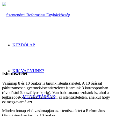
KEZDŐLAP
KIK VAGYUNK?
Istentisztelet
Vasárnap 8 és 10 órakor is tarunk istentiszteletet. A 10 órással
párhuzamosan gyermek-istentiszteletet is tartunk 3 korcsoportban
(óvodástól 5. osztályos korig). Van baba-mama szobánk is, ahol a
MUNKATÁRSAK
legkisebbekkel is részt lehet venni az istentiszteleten, anélkül hogy
ez megzavarná azt.
Minden hónap első vasárnapján az istentiszteletet a Református
Gimnáziumban tartjuk 10 órakor.