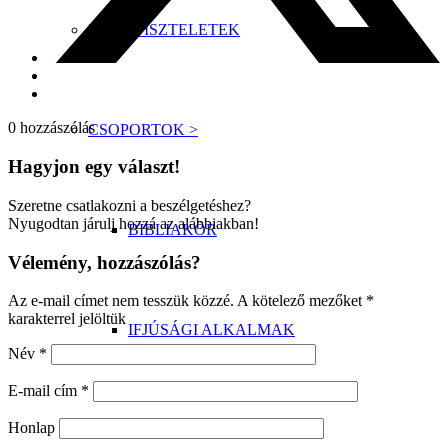
ISTENTISZTELETEK
0
hozzászólás
CSOPORTOK >
Hagyjon egy választ!
Szeretne csatlakozni a beszélgetéshez?
Nyugodtan járulj hozzá az alábbiakban!
BIBLIAKÖR
Vélemény, hozzászólás?
Az e-mail címet nem tesszük közzé.
A kötelező mezőket
*
karakterrel jelöltük
IFJÚSÁGI ALKALMAK
Név
*
E-mail cím
*
Honlap
FÉRFI KÖR