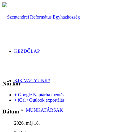
KEZDŐLAP
KIK VAGYUNK?
Női kör
+ Google Naptárba mentés
+ iCal / Outlook exportálás
MUNKATÁRSAK
Dátum
2026. máj 18.