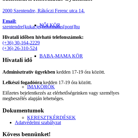
2000 Szentendre, Rákóczi Ferenc utca 14.
Email:
NŐI KÖR
szentendre[kukacjel]reformatus[pont]hu
Hivatali időben hívható telefonszámok:
(+36) 30-164-2229
(+36) 26-310-524
BABA-MAMA KÖR
Hivatali idő
Adminisztratív ügyekben
kedden 17-19 óra között.
Lelkészi fogadóóra
kedden 17-19 óra között.
IMAKÖRÖK
Előzetes bejelentkezés az elérhetőségeinken vagy személyes
megbeszélés alapján lehetséges.
Dokumentumok
KERESZTKÉRDÉSEK
Adatvédelmi szabályzat
Kövess bennünket!