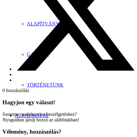
ALAPÍTVÁNYOK
GALÉRIA
TÖRTÉNETÜNK
0
hozzászólás
Hagyjon egy választ!
Szeretne csatlakozni a beszélgetéshez?
ALKALMAINK
Nyugodtan járulj hozzá az alábbiakban!
Vélemény, hozzászólás?