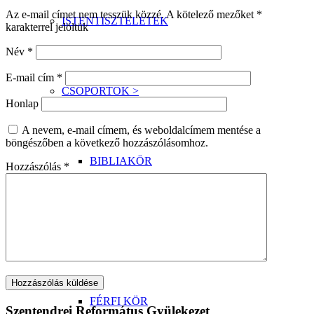
Az e-mail címet nem tesszük közzé.
A kötelező mezőket
*
ISTENTISZTELETEK
karakterrel jelöltük
Név
*
E-mail cím
*
CSOPORTOK >
Honlap
A nevem, e-mail címem, és weboldalcímem mentése a
böngészőben a következő hozzászólásomhoz.
BIBLIAKÖR
Hozzászólás
*
IFJÚSÁGI ALKALMAK
FÉRFI KÖR
Szentendrei Református Gyülekezet