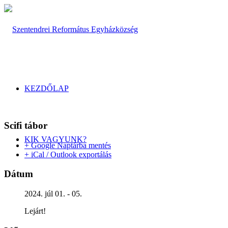
KEZDŐLAP
Scifi tábor
KIK VAGYUNK?
+ Google Naptárba mentés
+ iCal / Outlook exportálás
Dátum
2024. júl 01. - 05.
Lejárt!