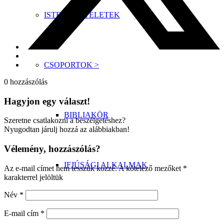
ISTENTISZTELETEK
CSOPORTOK >
0
hozzászólás
Hagyjon egy választ!
BIBLIAKÖR
Szeretne csatlakozni a beszélgetéshez?
Nyugodtan járulj hozzá az alábbiakban!
Vélemény, hozzászólás?
IFJÚSÁGI ALKALMAK
Az e-mail címet nem tesszük közzé.
A kötelező mezőket
*
karakterrel jelöltük
Név
*
E-mail cím
*
FÉRFI KÖR