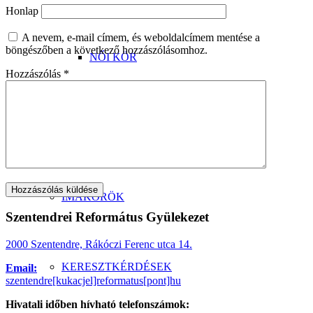
Honlap
A nevem, e-mail címem, és weboldalcímem mentése a
böngészőben a következő hozzászólásomhoz.
NŐI KÖR
Hozzászólás
*
BABA-MAMA KÖR
IMAKÖRÖK
Szentendrei Református Gyülekezet
2000 Szentendre, Rákóczi Ferenc utca 14.
KERESZTKÉRDÉSEK
Email:
szentendre[kukacjel]reformatus[pont]hu
Hivatali időben hívható telefonszámok: