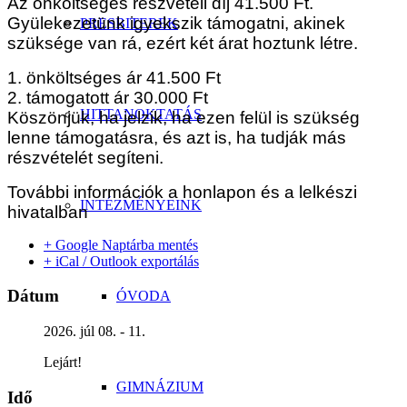
Az önköltséges részvételi díj 41.500 Ft.
Gyülekezetünk igyekszik támogatni, akinek
PRESBITEREK
szüksége van rá, ezért két árat hoztunk létre.
1. önköltséges ár 41.500 Ft
2. támogatott ár 30.000 Ft
HITTANOKTATÁS
Köszönjük, ha jelzik, ha ezen felül is szükség
lenne támogatásra, és azt is, ha tudják más
részvételét segíteni.
További információk a honlapon és a lelkészi
INTÉZMÉNYEINK
hivatalban
+ Google Naptárba mentés
+ iCal / Outlook exportálás
Dátum
ÓVODA
2026. júl 08. - 11.
Lejárt!
GIMNÁZIUM
Idő