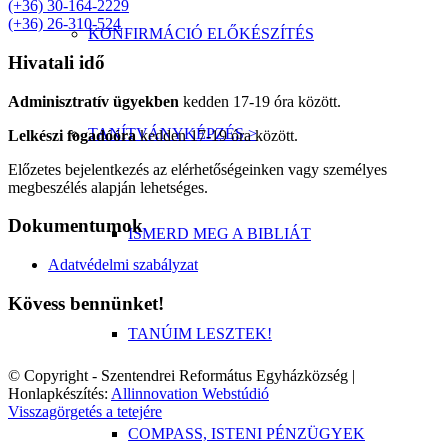
(+36) 30-164-2229
(+36) 26-310-524
KONFIRMÁCIÓ ELŐKÉSZÍTÉS
Hivatali idő
Adminisztratív ügyekben
kedden 17-19 óra között.
TANÍTVÁNYKÉPZÉS >
Lelkészi fogadóóra
kedden 17-19 óra között.
Előzetes bejelentkezés az elérhetőségeinken vagy személyes
megbeszélés alapján lehetséges.
Dokumentumok
ISMERD MEG A BIBLIÁT
Adatvédelmi szabályzat
Kövess bennünket!
TANÚIM LESZTEK!
© Copyright - Szentendrei Református Egyházközség |
Honlapkészítés:
Allinnovation Webstúdió
Visszagörgetés a tetejére
COMPASS, ISTENI PÉNZÜGYEK