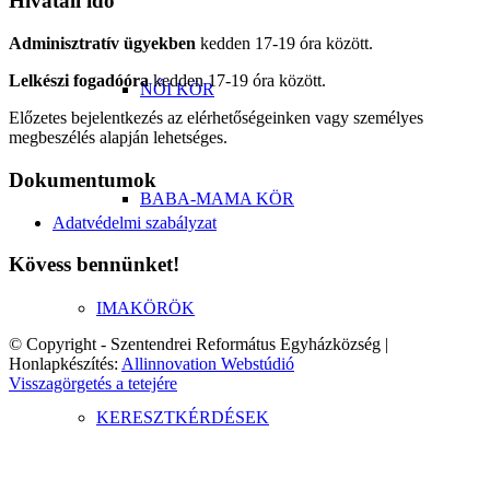
Hivatali idő
Adminisztratív ügyekben
kedden 17-19 óra között.
Lelkészi fogadóóra
kedden 17-19 óra között.
NŐI KÖR
Előzetes bejelentkezés az elérhetőségeinken vagy személyes
megbeszélés alapján lehetséges.
Dokumentumok
BABA-MAMA KÖR
Adatvédelmi szabályzat
Kövess bennünket!
IMAKÖRÖK
© Copyright - Szentendrei Református Egyházközség |
Honlapkészítés:
Allinnovation Webstúdió
Visszagörgetés a tetejére
KERESZTKÉRDÉSEK