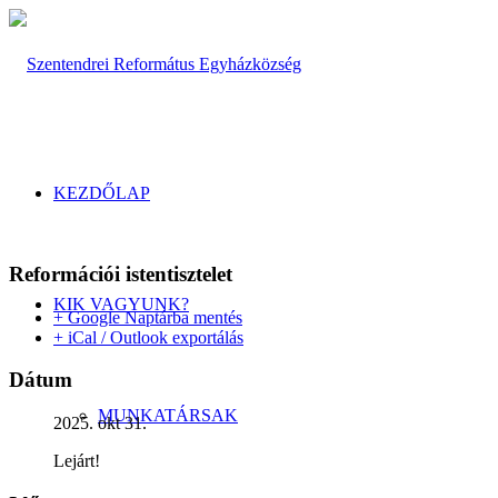
KEZDŐLAP
Reformációi istentisztelet
KIK VAGYUNK?
+ Google Naptárba mentés
+ iCal / Outlook exportálás
Dátum
MUNKATÁRSAK
2025. okt 31.
Lejárt!