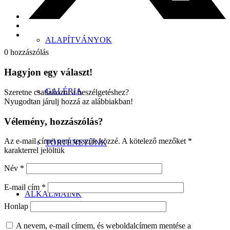
ALAPÍTVÁNYOK
0
hozzászólás
Hagyjon egy választ!
GALÉRIA
Szeretne csatlakozni a beszélgetéshez?
Nyugodtan járulj hozzá az alábbiakban!
Vélemény, hozzászólás?
Az e-mail címet nem tesszük közzé.
A kötelező mezőket
*
TÖRTÉNETÜNK
karakterrel jelöltük
Név
*
E-mail cím
*
ALKALMAINK
Honlap
A nevem, e-mail címem, és weboldalcímem mentése a