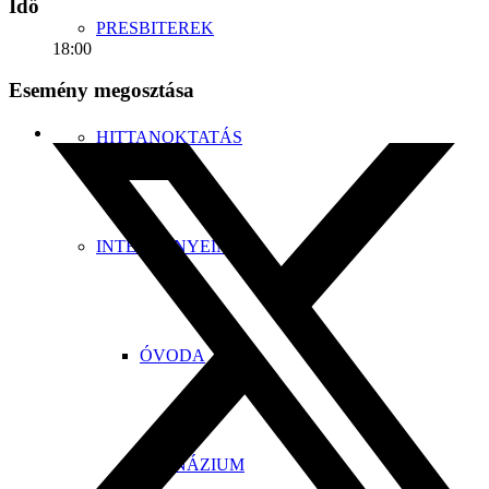
Idő
PRESBITEREK
18:00
Esemény megosztása
HITTANOKTATÁS
INTÉZMÉNYEINK
ÓVODA
GIMNÁZIUM