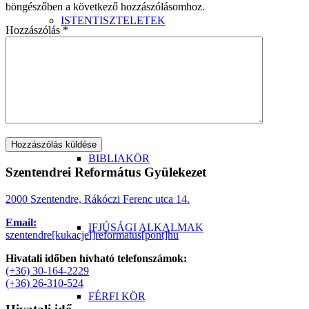
böngészőben a következő hozzászólásomhoz.
ISTENTISZTELETEK
Hozzászólás
*
CSOPORTOK >
BIBLIAKÖR
Szentendrei Református Gyülekezet
2000 Szentendre, Rákóczi Ferenc utca 14.
Email:
IFJÚSÁGI ALKALMAK
szentendre[kukacjel]reformatus[pont]hu
Hivatali időben hívható telefonszámok:
(+36) 30-164-2229
(+36) 26-310-524
FÉRFI KÖR