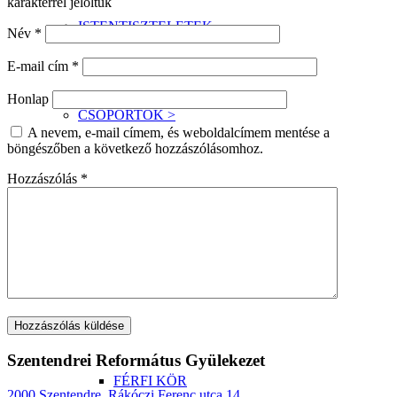
karakterrel jelöltük
ISTENTISZTELETEK
Név
*
E-mail cím
*
Honlap
CSOPORTOK >
A nevem, e-mail címem, és weboldalcímem mentése a
böngészőben a következő hozzászólásomhoz.
Hozzászólás
*
BIBLIAKÖR
IFJÚSÁGI ALKALMAK
Szentendrei Református Gyülekezet
FÉRFI KÖR
2000 Szentendre, Rákóczi Ferenc utca 14.