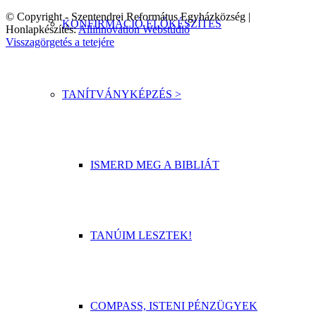
© Copyright - Szentendrei Református Egyházközség |
KONFIRMÁCIÓ ELŐKÉSZÍTÉS
Honlapkészítés:
Allinnovation Webstúdió
Visszagörgetés a tetejére
TANÍTVÁNYKÉPZÉS >
ISMERD MEG A BIBLIÁT
TANÚIM LESZTEK!
COMPASS, ISTENI PÉNZÜGYEK