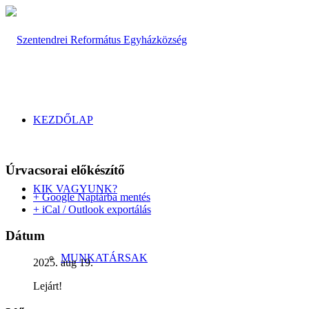
KEZDŐLAP
Úrvacsorai előkészítő
KIK VAGYUNK?
+ Google Naptárba mentés
+ iCal / Outlook exportálás
Dátum
MUNKATÁRSAK
2025. aug 19.
Lejárt!