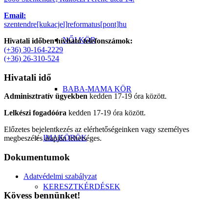
Email:
szentendre[kukacjel]reformatus[pont]hu
NŐI KÖR
Hivatali időben hívható telefonszámok:
(+36) 30-164-2229
(+36) 26-310-524
Hivatali idő
BABA-MAMA KÖR
Adminisztratív ügyekben
kedden 17-19 óra között.
Lelkészi fogadóóra
kedden 17-19 óra között.
Előzetes bejelentkezés az elérhetőségeinken vagy személyes
IMAKÖRÖK
megbeszélés alapján lehetséges.
Dokumentumok
Adatvédelmi szabályzat
KERESZTKÉRDÉSEK
Kövess bennünket!